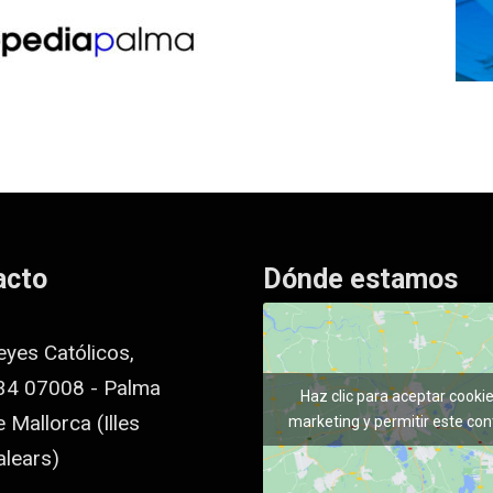
acto
Dónde estamos
eyes Católicos,
34 07008 - Palma
Haz clic para aceptar cooki
 Mallorca (Illes
marketing y permitir este con
alears)